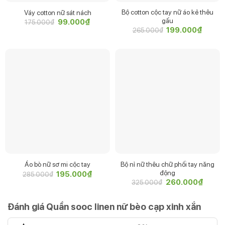
Bộ cotton cộc tay nữ áo kẻ thêu
Váy cotton nữ sát nách
gấu
Giá
99.000
₫
Giá
175.000
₫
gốc
hiện
Giá
199.000
₫
Giá
265.000
₫
là:
tại
gốc
hiện
175.000₫.
là:
là:
tại
99.000₫.
265.000₫.
là:
199.00
Bộ nỉ nữ thêu chữ phối tay năng
Áo bò nữ sơ mi cộc tay
động
Giá
195.000
₫
Giá
285.000
₫
gốc
hiện
Giá
260.000
₫
Giá
325.000
₫
là:
tại
gốc
hiện
285.000₫.
là:
là:
tại
195.000₫.
325.000₫.
là:
Đánh giá Quần sooc linen nữ bèo cạp xinh xắn
260.00