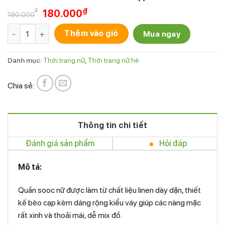
Giá
Giá
₫
₫
180.000
190.000
gốc
hiện
Quần sooc linen nữ bèo cạp xinh xắn số lượng
là:
tại
Thêm vào giỏ
Mua ngay
190.000₫.
là:
180.000₫.
Danh mục:
Thời trang nữ
,
Thời trang nữ hè
Chia sẻ:
Thông tin chi tiết
Đánh giá sản phẩm
Hỏi đáp
Mô tả:
Quần sooc nữ được làm từ chất liệu linen dày dặn, thiết
kế bèo cạp kèm dáng rộng kiểu váy giúp các nàng mặc
rất xinh và thoải mái, dễ mix đồ.