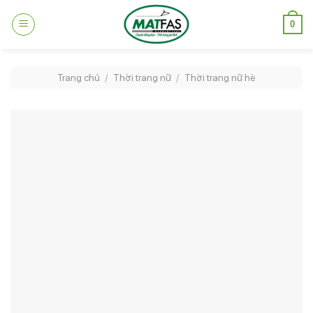
Skip
0
to
content
Trang chủ
/
Thời trang nữ
/
Thời trang nữ hè